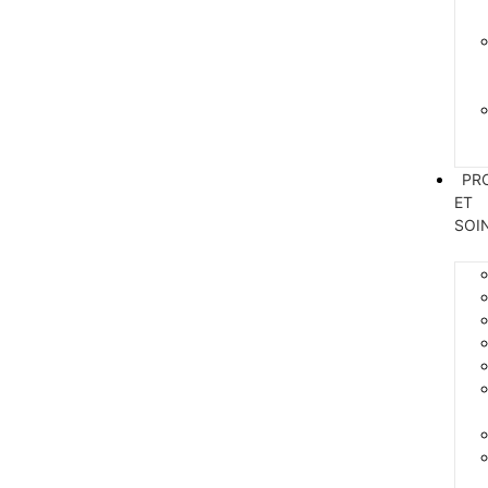
PR
ET
SOI