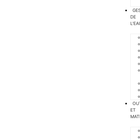
GE
DE
L'EA
OU
ET
MAT