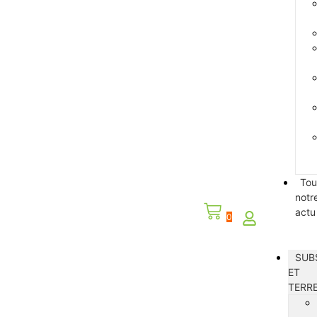
Tou
notr
actu
0
SUB
ET
TERR