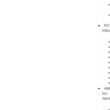
PO
PRO
AM
DU
PAY