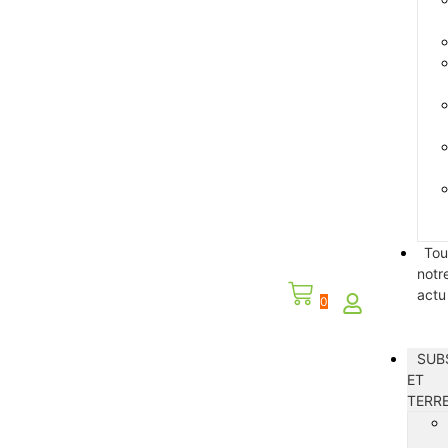
Tou
notr
actu
0
SUB
ET
TERR