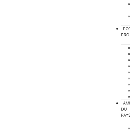
PO
PRO
AM
DU
PAY