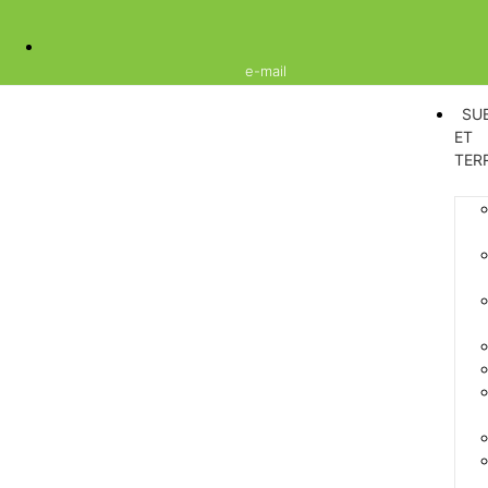
e-mail
SU
ET
TER