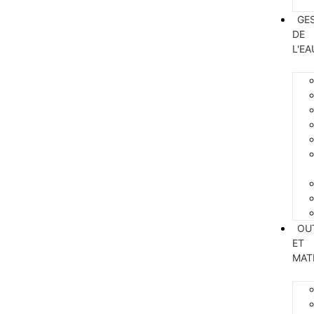
GE
DE
L'EA
OU
ET
MAT