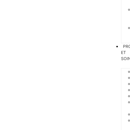
PR
ET
SOI