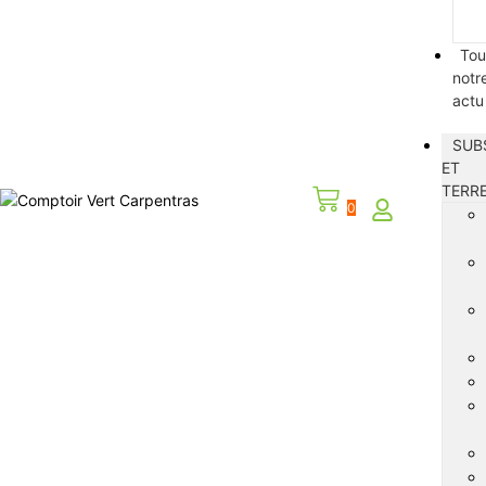
Tou
notr
actu
SUB
ET
TERR
0