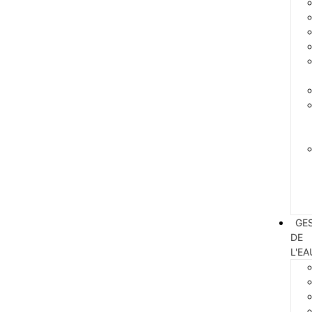
GE
DE
L'EA