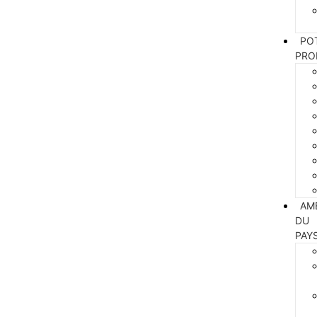
PO
PRO
AM
DU
PAY