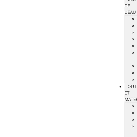
DE
L’EAU
OUT
ET
MATE