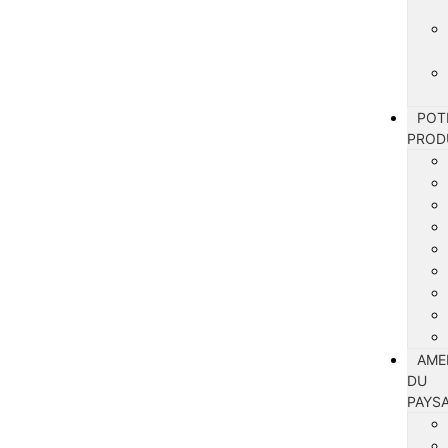
POT
PROD
AME
DU
PAYS