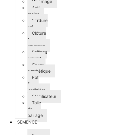
Hivernage
Anti-
racine
Bordure
sol
Clôture
/
ombrage
Paillage
naturel
Gazon
synthétique
Pot
&
jardinière
Stabilisateur
Toile
de
paillage
SEMENCE