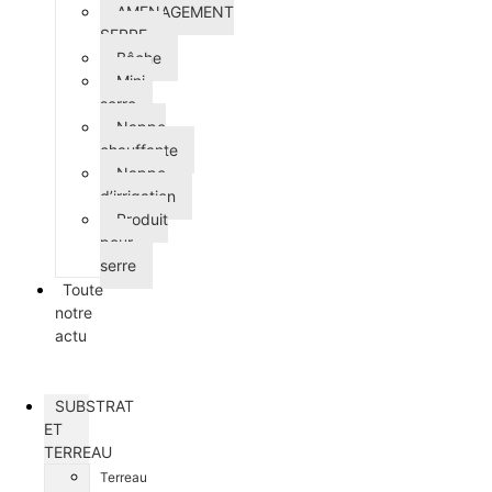
AMENAGEMENT
SERRE
Bâche
Mini-
serre
Nappe
chauffante
Nappe
d’irrigation
Produit
pour
serre
Toute
notre
actu
SUBSTRAT
ET
TERREAU
Terreau