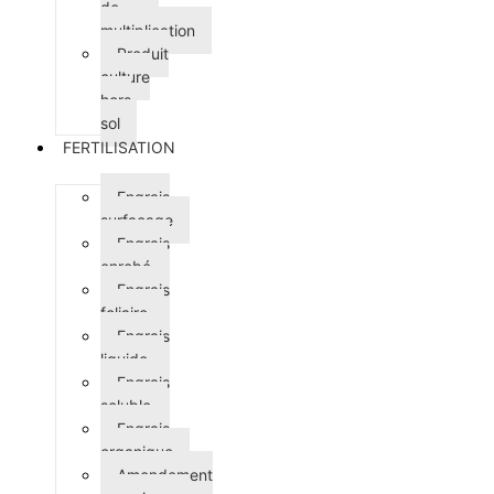
de
multiplication
Produit
culture
hors
sol
FERTILISATION
Engrais
surfaçage
Engrais
enrobé
Engrais
foliaire
Engrais
liquide
Engrais
soluble
Engrais
organique
Amendement