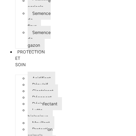
Semence
agricole
Semence
de
fleur
Semence
de
gazon
PROTECTION
ET
SOIN
Acidifiant
Répulsif
Cicatrisant
Décapant
Désinfectant
Lutte
biologique
Mouillant
Protection
animale