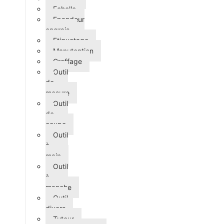
Echelle
Epandeur
engrais
Etiquetage
Manutention
Greffage
Outil
de
mesure
Outil
de
coupe
Outil
à
main
Outil
à
manche
Outil
divers
Tuteur