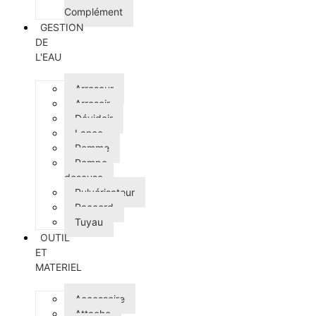
Complément
GESTION
DE
L'EAU
Arroseur
Arrosoir
Dévidoir
Lance
Pomme
Pompe
doseuse
Pulvérisateur
Raccord
Tuyau
OUTIL
ET
MATERIEL
Accessoire
Attache