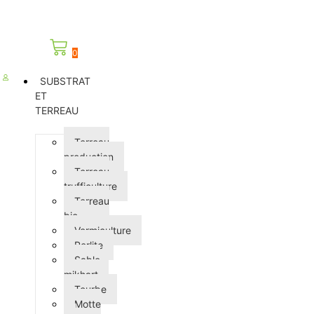
0
SUBSTRAT
ET
TERREAU
Terreau
production
Terreau
trufficulture
Terreau
bio
Vermiculture
Perlite
Sable
mikhart
Tourbe
Motte