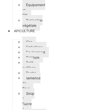
Équipement
et
EPI
Protection
végétale
APICULTURE
Cire
Emballage
Equipement
Peinture
Petit
outillage
Ruche
semence
de
fleur
Sirop
/
Sucre
/