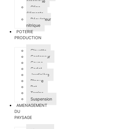
organique
Oligo-
éléments
Régulateur
nitrique
POTERIE
PRODUCTION
Clayette
Conteneur
Coupe
Godet
Jardinière
Plaque
Pot
Terrine
Suspension
AMENAGEMENT
DU
PAYSAGE