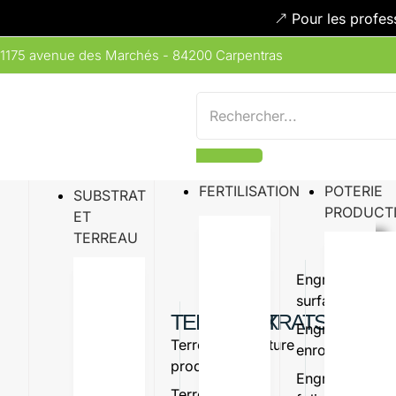
Pour les profes
1175 avenue des Marchés - 84200 Carpentras
FERTILISATION
POTERIE
SUBSTRAT
PRODUCT
ET
TERREAU
Engrais
Engrais
surfaçage
organiq
TERREAUX
SUBSTRATS
Engrais
Amende
Terreau
Vermiculture
enrobé
organiq
production
Perlite
Engrais
Oligo-
Terreau