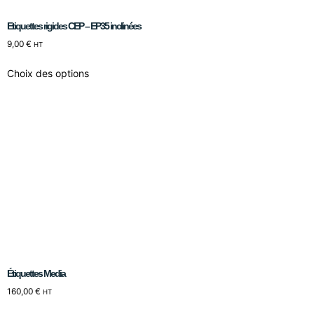
Etiquettes rigides CEP – EP35 inclinées
9,00
€
HT
Choix des options
Étiquettes Media
160,00
€
HT