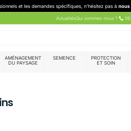
sionnels et les demandes spécifiques, n'hésitez pas à
nous 
Actualités
Qui sommes-nous ?
09
AMÉNAGEMENT
SEMENCE
PROTECTION
DU PAYSAGE
ET SOIN
dins