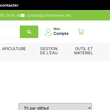
contacter
.65.24.95.49
contact@comptoirvert.net
Mon
Compte
APICULTURE
GESTION
OUTIL ET
DE L’EAU
MATÉRIEL