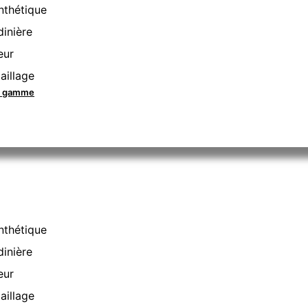
nthétique
dinière
eur
aillage
la gamme
nthétique
dinière
eur
aillage