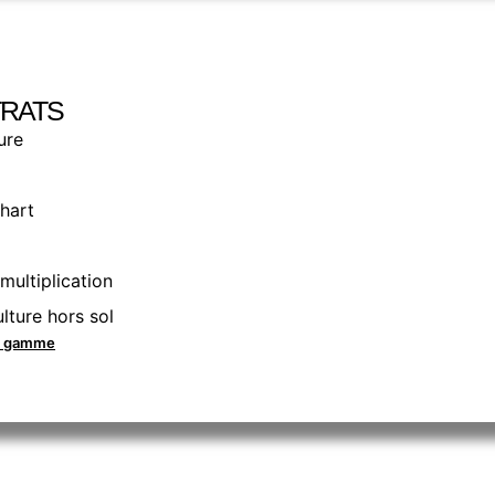
RATS
ure
hart
multiplication
lture hors sol
la gamme