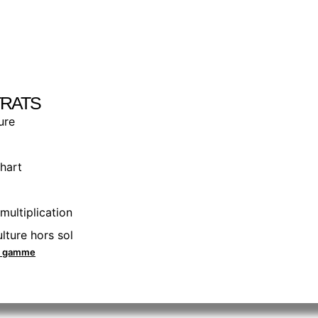
RATS
ure
hart
multiplication
lture hors sol
la gamme