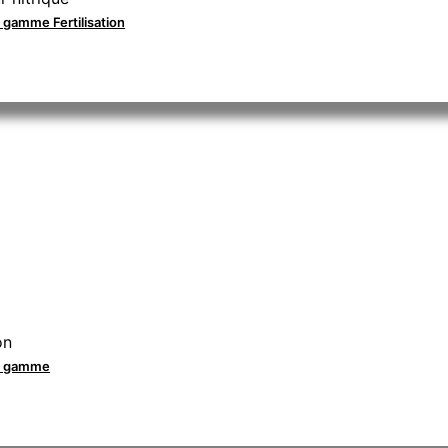
a gamme Fertilisation
on
la gamme