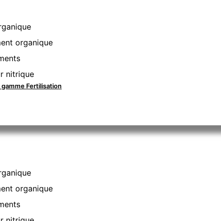
rganique
nt organique
ments
r nitrique
a gamme Fertilisation
rganique
nt organique
ments
r nitrique