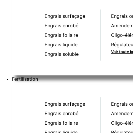
Engrais surfaçage
Engrais o
Engrais enrobé
Amendeme
Engrais foliaire
Oligo-élé
Engrais liquide
Régulateu
Voir toute l
Engrais soluble
Fertilisation
Engrais surfaçage
Engrais o
Engrais enrobé
Amendeme
Engrais foliaire
Oligo-élé
Engrais liquide
Régulateu