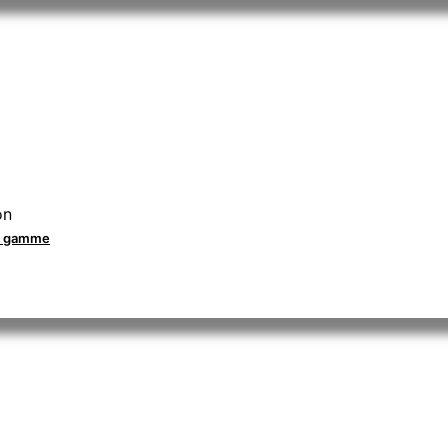
on
la gamme