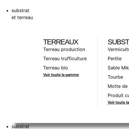
substrat
et terreau
TERREAUX
SUBST
Terreau production
Vermicult
Terreau trufficulture
Perlite
Terreau bio
Sable Mik
Voir toute la gamme
Tourbe
Motte de 
Produit cu
Voir toute 
substrat