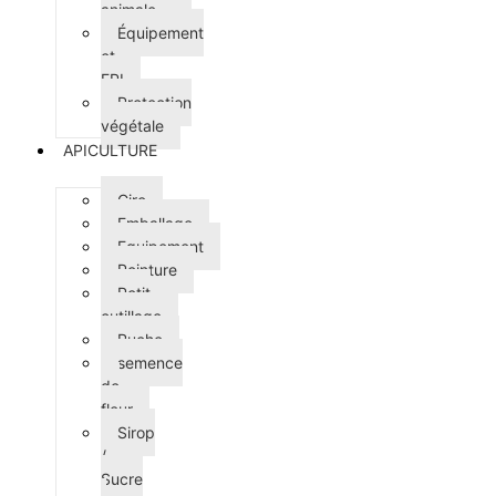
animale
Équipement
et
EPI
Protection
végétale
APICULTURE
Cire
Emballage
Equipement
Peinture
Petit
outillage
Ruche
semence
de
fleur
Sirop
/
Sucre