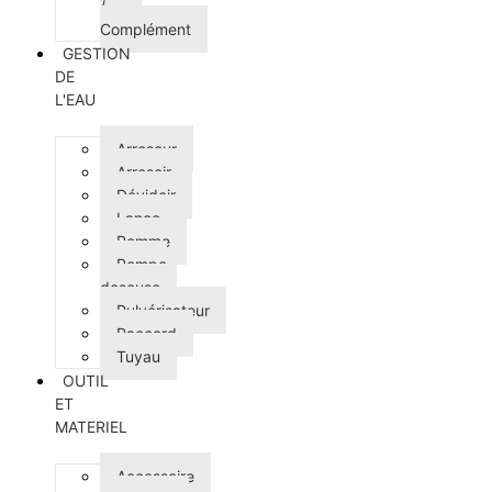
/
Complément
GESTION
DE
L'EAU
Arroseur
Arrosoir
Dévidoir
Lance
Pomme
Pompe
doseuse
Pulvérisateur
Raccord
Tuyau
OUTIL
ET
MATERIEL
Accessoire