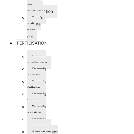
de
multiplication
Produit
culture
hors
sol
FERTILISATION
Engrais
surfaçage
Engrais
enrobé
Engrais
foliaire
Engrais
liquide
Engrais
soluble
Engrais
organique
Amendement