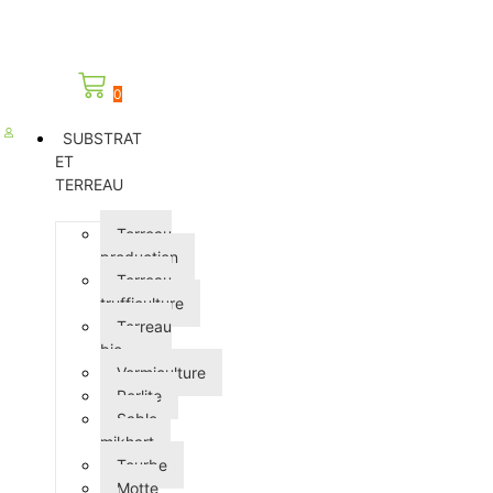
0
SUBSTRAT
ET
TERREAU
Terreau
production
Terreau
trufficulture
Terreau
bio
Vermiculture
Perlite
Sable
mikhart
Tourbe
Motte