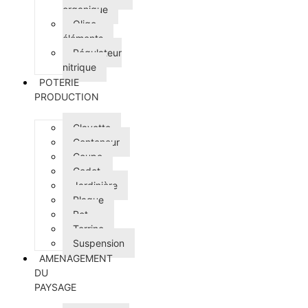
organique
Oligo-
éléments
Régulateur
nitrique
POTERIE
PRODUCTION
Clayette
Conteneur
Coupe
Godet
Jardinière
Plaque
Pot
Terrine
Suspension
AMENAGEMENT
DU
PAYSAGE