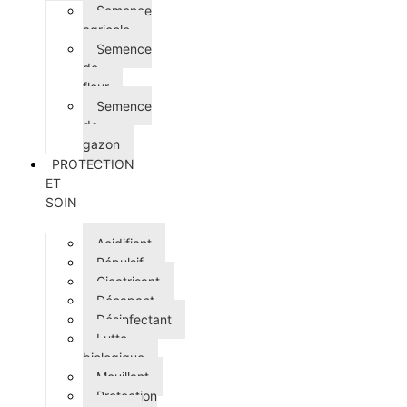
Semence
agricole
Semence
de
fleur
Semence
de
gazon
PROTECTION
ET
SOIN
Acidifiant
Répulsif
Cicatrisant
Décapant
Désinfectant
Lutte
biologique
Mouillant
Protection