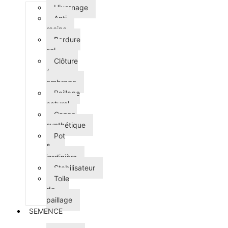
Hivernage
Anti-
racine
Bordure
sol
Clôture
/
ombrage
Paillage
naturel
Gazon
synthétique
Pot
&
jardinière
Stabilisateur
Toile
de
paillage
SEMENCE