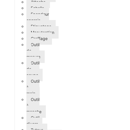
Attache
Echelle
Epandeur
engrais
Etiquetage
Manutention
Greffage
Outil
de
mesure
Outil
de
coupe
Outil
à
main
Outil
à
manche
Outil
divers
Tuteur