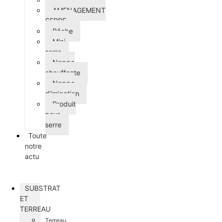
AMENAGEMENT
SERRE
Bâche
Mini-
serre
Nappe
chauffante
Nappe
d’irrigation
Produit
pour
serre
Toute
notre
actu
SUBSTRAT
ET
TERREAU
Terreau