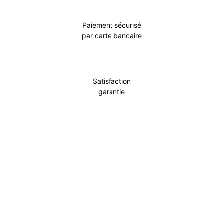
Paiement sécurisé
par carte bancaire
Satisfaction
garantie
Incontournable
Pot Carré Antichignon avec Grille
Découvrir