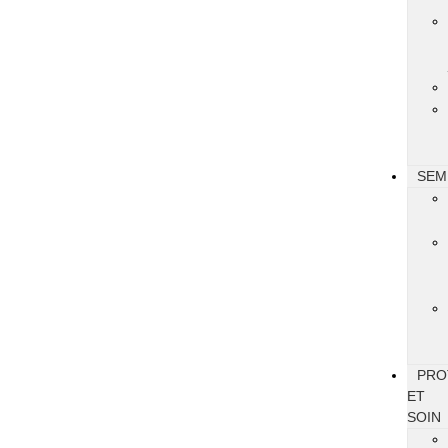
SEM
PRO
ET
SOIN