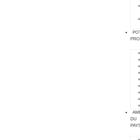
PO
PRO
AM
DU
PAY