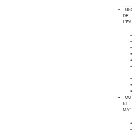
GE
DE
L'E
OU
ET
MAT