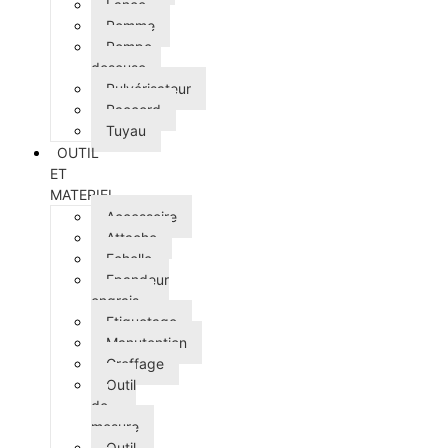
Lance
Pomme
Pompe
doseuse
Pulvérisateur
Raccord
Tuyau
OUTIL
ET
MATERIEL
Accessoire
Attache
Echelle
Epandeur
engrais
Etiquetage
Manutention
Greffage
Outil
de
mesure
Outil