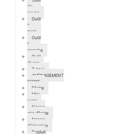
de
coupe
Outil
à
main
Outil
à
manche
Outil
divers
Tuteur
AMENAGEMENT
SERRE
Bâche
Mini-
serre
Nappe
chauffante
Nappe
d’irrigation
Produit