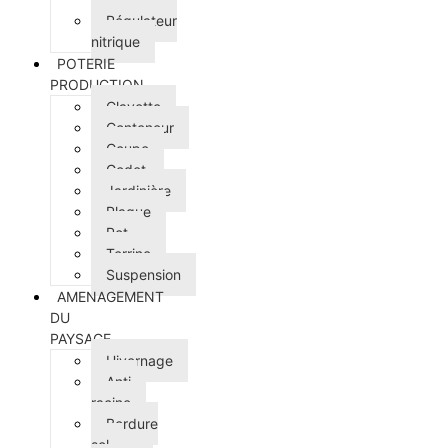
Régulateur
nitrique
POTERIE
PRODUCTION
Clayette
Conteneur
Coupe
Godet
Jardinière
Plaque
Pot
Terrine
Suspension
AMENAGEMENT
DU
PAYSAGE
Hivernage
Anti-
racine
Bordure
sol