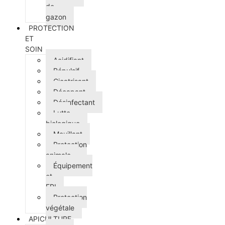
de
gazon
PROTECTION
ET
SOIN
Acidifiant
Répulsif
Cicatrisant
Décapant
Désinfectant
Lutte
biologique
Mouillant
Protection
animale
Équipement
et
EPI
Protection
végétale
APICULTURE