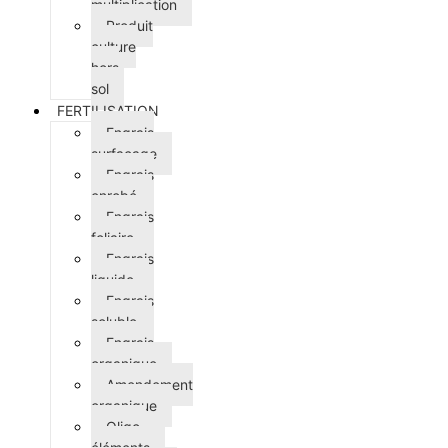
multiplication
Produit
culture
hors
sol
FERTILISATION
Engrais
surfaçage
Engrais
enrobé
Engrais
foliaire
Engrais
liquide
Engrais
soluble
Engrais
organique
Amendement
organique
Oligo-
éléments