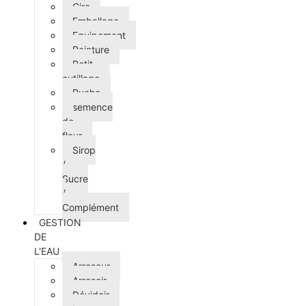
Cire
Emballage
Equipement
Peinture
Petit
outillage
Ruche
semence
de
fleur
Sirop
/
Sucre
/
Complément
GESTION
DE
L'EAU
Arroseur
Arrosoir
Dévidoir