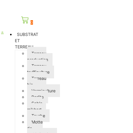
0
SUBSTRAT
ET
TERREAU
Terreau
production
Terreau
trufficulture
Terreau
bio
Vermiculture
Perlite
Sable
mikhart
Tourbe
Motte
de