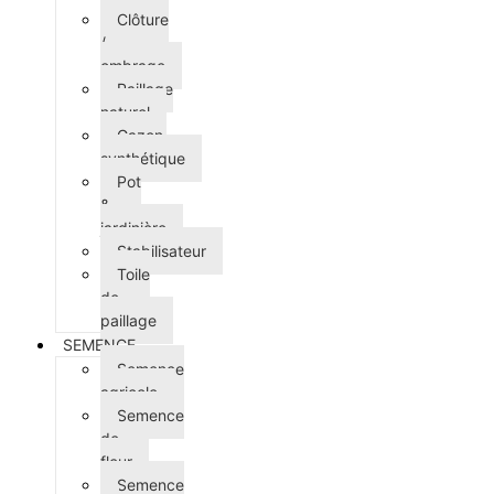
Clôture
/
ombrage
Paillage
naturel
Gazon
synthétique
Pot
&
jardinière
Stabilisateur
Toile
de
paillage
SEMENCE
Semence
agricole
Semence
de
fleur
Semence