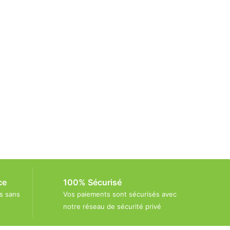
ce
100% Sécurisé
s sans
Vos paiements sont sécurisés avec
notre réseau de sécurité privé