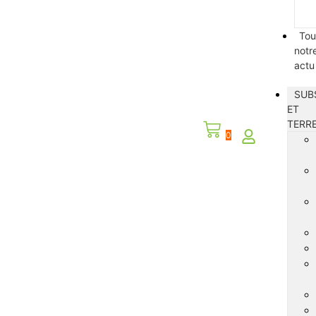
Tou
notr
actu
SUB
ET
TERR
0