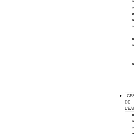
GE
DE
L'EA