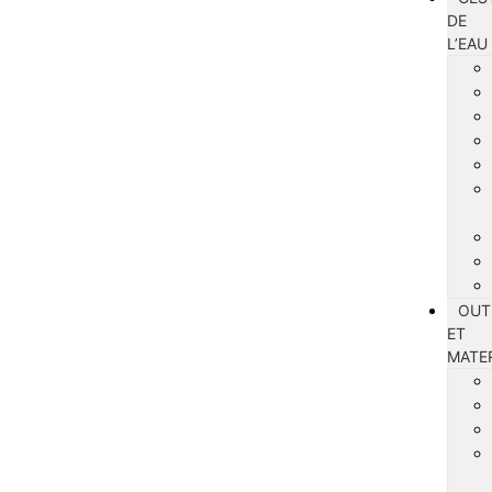
DE
L’EAU
OUT
ET
MATE