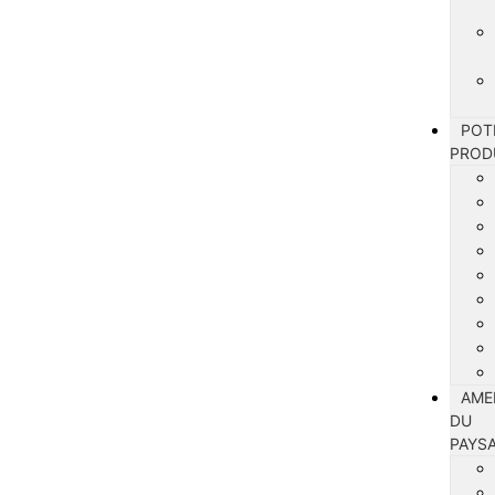
POT
PROD
AME
DU
PAYS