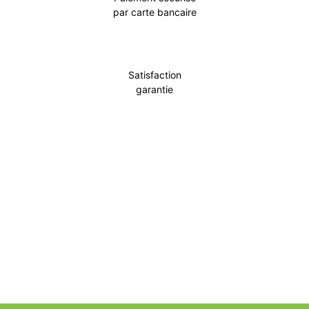
par carte bancaire
Satisfaction
garantie
Incontournable
Pot Carré Antichignon avec Grille
Découvrir