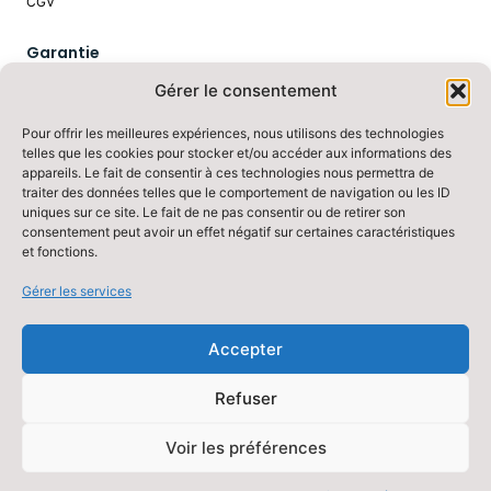
CGV
Garantie
Gérer le consentement
Afin de répondre au mieux à la demande de ses clients, Comptoir Vert
dispose d'un entrepôt implanté à Carpentras et un lieu de collecte à
Pour offrir les meilleures expériences, nous utilisons des technologies
Saturargues. La continuité des livraisons sur ces zones de chalandises
telles que les cookies pour stocker et/ou accéder aux informations des
est ainsi garantie.
appareils. Le fait de consentir à ces technologies nous permettra de
traiter des données telles que le comportement de navigation ou les ID
uniques sur ce site. Le fait de ne pas consentir ou de retirer son
consentement peut avoir un effet négatif sur certaines caractéristiques
et fonctions.
Gérer les services
S'abonner
Accepter
Refuser
Agrément phytopharmaceutiques - LR01210 Distribution des produits
Voir les préférences
phytosanitaires aux professionnels
Copyright © 2024 Comptoir Vert - All rights reserved | Créé par
Icone Internet