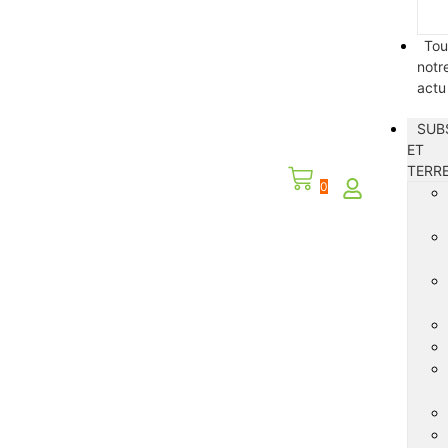
Tou
notr
actu
SUB
ET
TERR
0