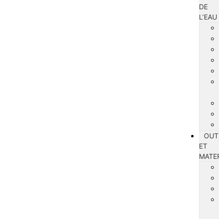
DE
L’EAU
OUT
ET
MATE