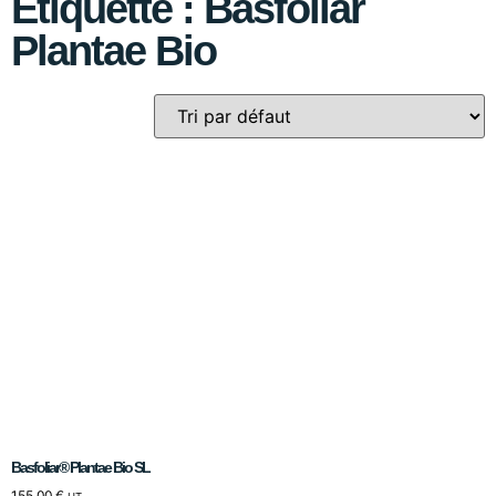
Étiquette : Basfoliar
Plantae Bio
Basfoliar® Plantae Bio SL
155,00
€