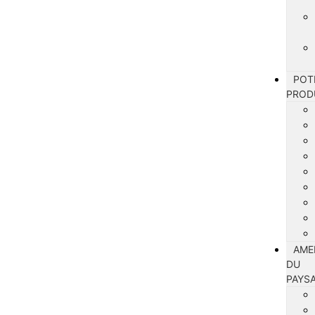
POT
PROD
AME
DU
PAYS