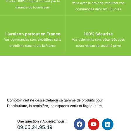
Produit 100% original couvert par la
Vous avez le droit de retourner vos
garantie du fournisseur
commandes dans les 30 jours
Livraison partout en France
100% Sécurisé
Vos commandes sont expédiées sans
Vos paiements sont sécurisés avec
problème dans toute la France
notre réseau de sécurité privé
Comptoir vert ne cesse d’élargir sa gamme de produits pour
l’horticulture, la pépinière, les espaces verts et l’agriculture.
Une question ? Appelez nous !
09.65.24.95.49