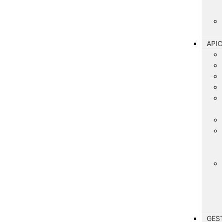
API
GES