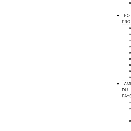
PO
PRO
AM
DU
PAY