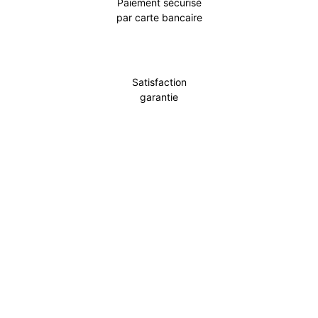
Paiement sécurisé
par carte bancaire
Satisfaction
garantie
Incontournable
Pot Carré Antichignon avec Grille
Découvrir