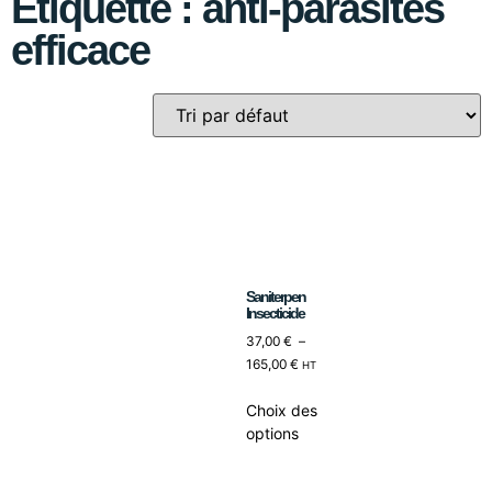
Étiquette : anti-parasites
efficace
Saniterpen
Insecticide
37,00
€
–
165,00
€
HT
Choix des
options