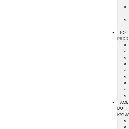
POT
PROD
AME
DU
PAYS