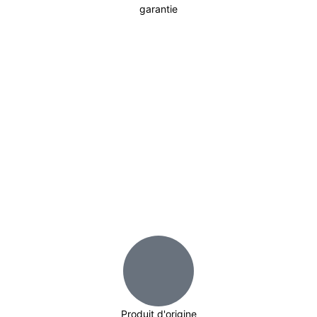
garantie
Incontournable
Pot Carré Antichignon avec Grille
Découvrir
Produit d'origine