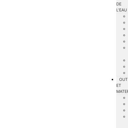
DE
L’EAU
OUT
ET
MATE