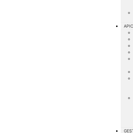
API
GES