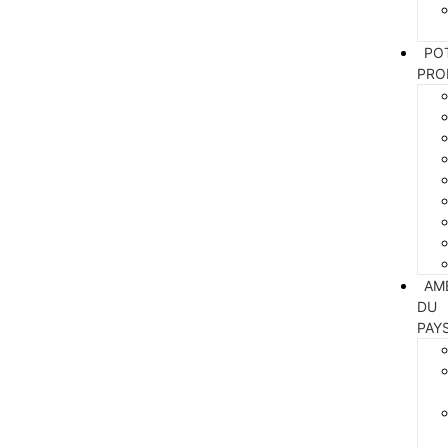
PO
PRO
AM
DU
PAY