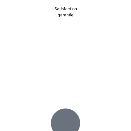
Satisfaction
garantie
Incontournable
Pot Carré Antichignon avec Grille
Découvrir