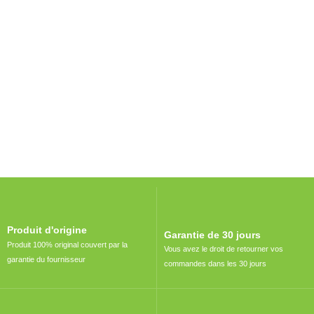
Incontournable
Pot Carré Antichignon avec Grille
Découvrir
Produit d'origine
Garantie de 30 jours
Produit 100% original couvert par la
Vous avez le droit de retourner vos
garantie du fournisseur
commandes dans les 30 jours