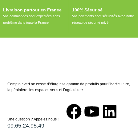
Livraison partout en France
100% Sécurisé
Vos commandes sont expédiées sans
Vos paiements sont sécurisés avec notre
problème dans toute la France
réseau de sécurité privé
Comptoir vert ne cesse d’élargir sa gamme de produits pour l’horticulture,
la pépinière, les espaces verts et l’agriculture.
Une question ? Appelez nous !
09.65.24.95.49