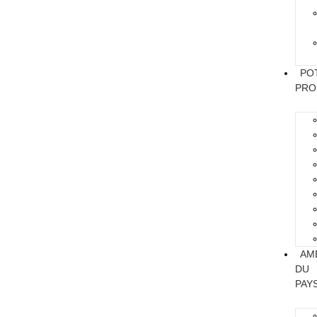
PO
PRO
AM
DU
PAY