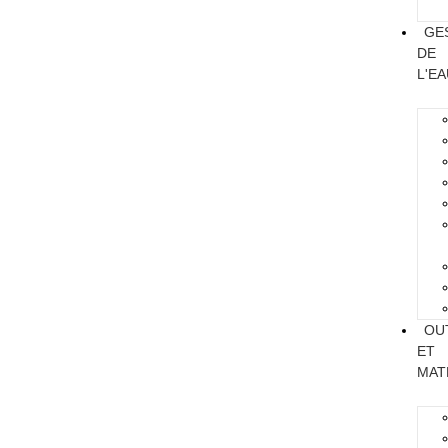
GE
DE
L'E
OU
ET
MAT