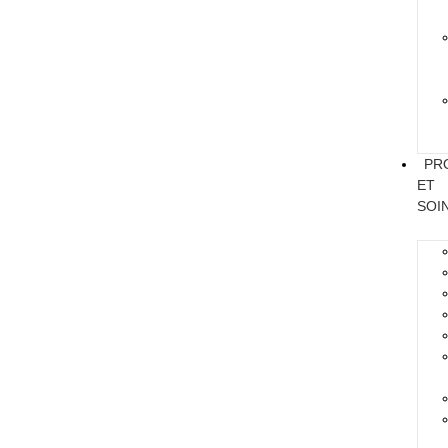
PR
ET
SOI