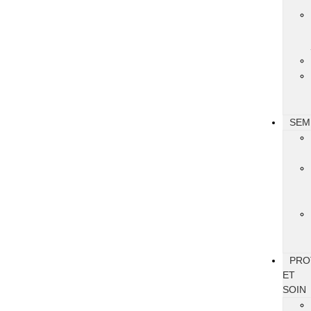
SEM
PRO
ET
SOIN