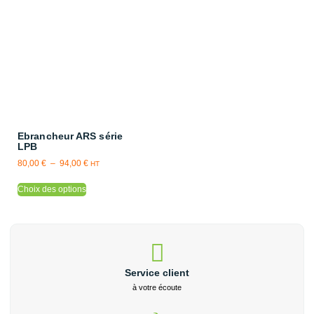
Ebrancheur ARS série
LPB
80,00
€
–
94,00
€
HT
Choix des options
Service client
à votre écoute