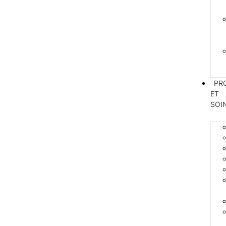
PR
ET
SOI