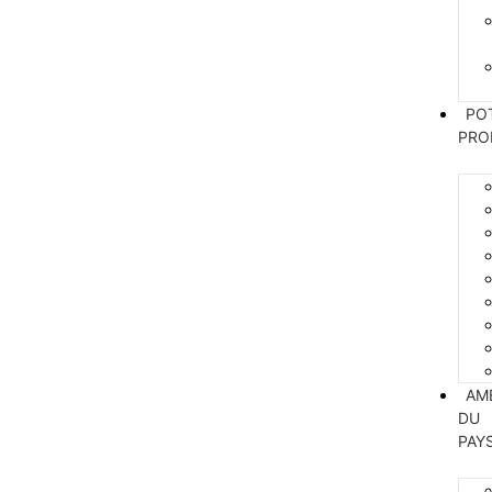
PO
PRO
AM
DU
PAY