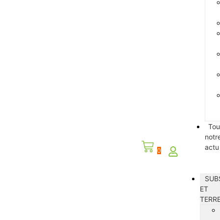
Tou
notr
actu
0
SUB
ET
TERR