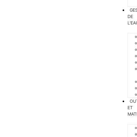
GE
DE
L'EA
OU
ET
MAT