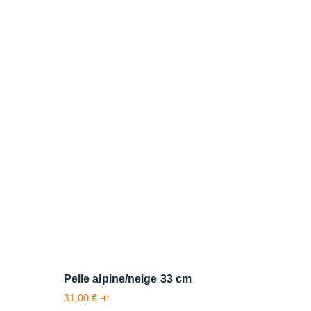
Pelle alpine/neige 33 cm
31,00
€
HT