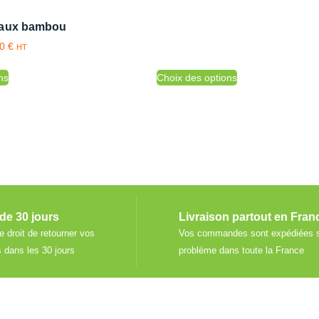
eaux bambou
00
€
HT
ns
Choix des options
de 30 jours
Livraison partout en Fran
e droit de retourner vos
Vos commandes sont expédiées 
dans les 30 jours
problème dans toute la France