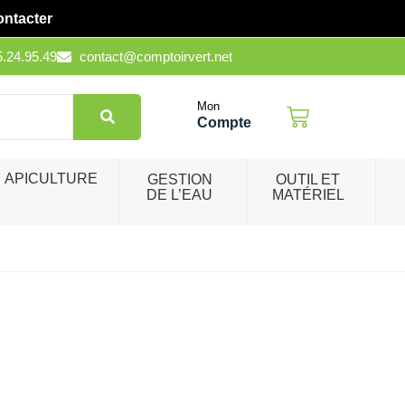
ontacter
5.24.95.49
contact@comptoirvert.net
Mon
Compte
APICULTURE
GESTION
OUTIL ET
DE L’EAU
MATÉRIEL