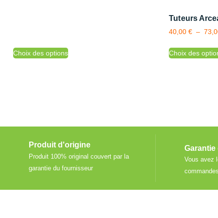
Tuteurs Arc
40,00
€
–
73,
Choix des options
Choix des optio
Produit d'origine
Garantie 
Produit 100% original couvert par la
Vous avez l
garantie du fournisseur
commandes 