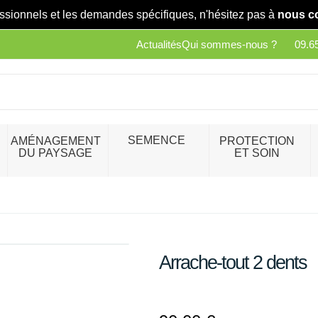
essionnels et les demandes spécifiques, n'hésitez pas à
nous c
Actualités
Qui sommes-nous ?
09.6
SEMENCE
AMÉNAGEMENT
PROTECTION
DU PAYSAGE
ET SOIN
Arrache-tout 2 dents