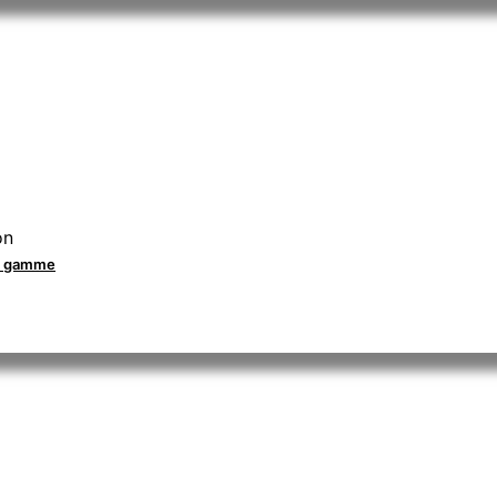
on
la gamme