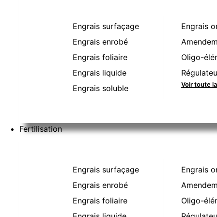
Engrais surfaçage
Engrais o
Engrais enrobé
Amendeme
Engrais foliaire
Oligo-élé
Engrais liquide
Régulateu
Voir toute l
Engrais soluble
Fertilisation
Engrais surfaçage
Engrais o
Engrais enrobé
Amendeme
Engrais foliaire
Oligo-élé
Engrais liquide
Régulateu