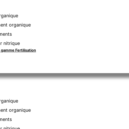
rganique
nt organique
ments
r nitrique
a gamme Fertilisation
rganique
nt organique
ments
r nitrique