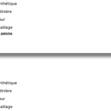
nthétique
dinière
eur
aillage
la gamme
nthétique
dinière
eur
aillage