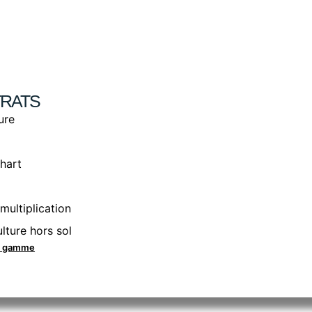
RATS
ure
hart
multiplication
lture hors sol
la gamme