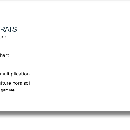
RATS
ure
hart
multiplication
lture hors sol
la gamme