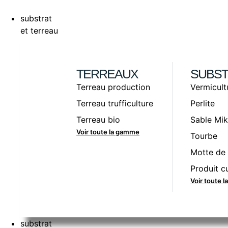
substrat
et terreau
TERREAUX
SUBST
Terreau production
Vermicult
Terreau trufficulture
Perlite
Terreau bio
Sable Mik
Voir toute la gamme
Tourbe
Motte de 
Produit cu
Voir toute 
substrat