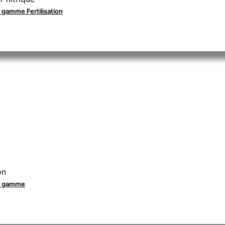
a gamme Fertilisation
on
la gamme