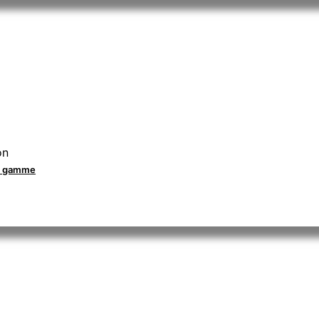
on
la gamme