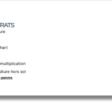
RATS
ure
hart
multiplication
lture hors sol
la gamme