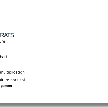
RATS
ure
hart
multiplication
lture hors sol
la gamme