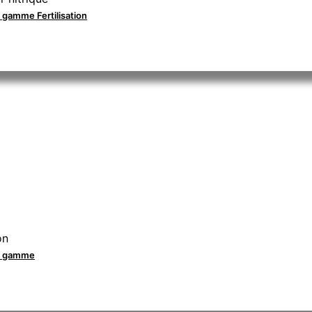
a gamme Fertilisation
on
la gamme