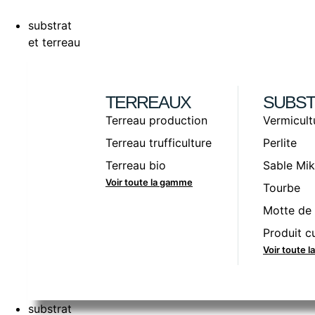
substrat
et terreau
TERREAUX
SUBST
Terreau production
Vermicult
Terreau trufficulture
Perlite
Terreau bio
Sable Mik
Voir toute la gamme
Tourbe
Motte de 
Produit cu
Voir toute 
substrat