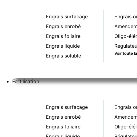
Engrais surfaçage
Engrais o
Engrais enrobé
Amendeme
Engrais foliaire
Oligo-élé
Engrais liquide
Régulateu
Voir toute l
Engrais soluble
Fertilisation
Engrais surfaçage
Engrais o
Engrais enrobé
Amendeme
Engrais foliaire
Oligo-élé
Engrais liquide
Régulateu