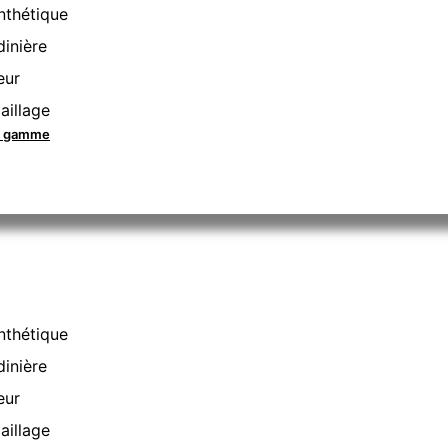
nthétique
dinière
eur
aillage
la gamme
nthétique
dinière
eur
aillage