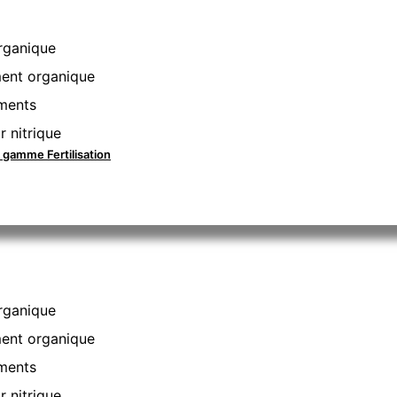
rganique
nt organique
ments
r nitrique
a gamme Fertilisation
rganique
nt organique
ments
r nitrique