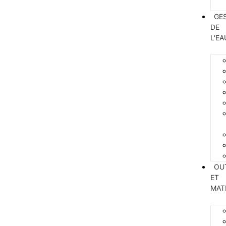
GE
DE
L'EA
OU
ET
MAT