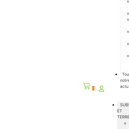
Tou
notr
actu
0
SUB
ET
TERR