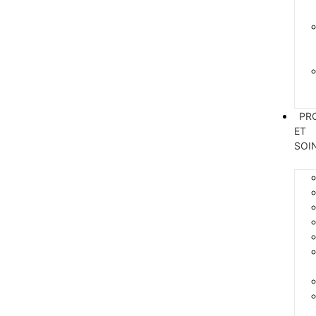
PR
ET
SOI