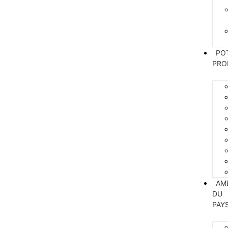
PO
PRO
AM
DU
PAY