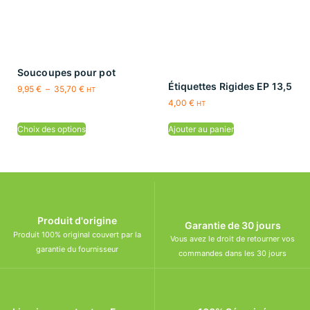
Soucoupes pour pot
Étiquettes Rigides EP 13,5
9,95
€
–
35,70
€
HT
4,00
€
HT
Choix des options
Ajouter au panier
Produit d'origine
Garantie de 30 jours
Produit 100% original couvert par la
Vous avez le droit de retourner vos
garantie du fournisseur
commandes dans les 30 jours