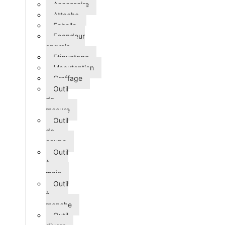
Accessoire
Attache
Echelle
Epandeur
engrais
Etiquetage
Manutention
Greffage
Outil
de
mesure
Outil
de
coupe
Outil
à
main
Outil
à
manche
Outil