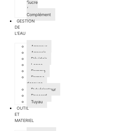
Sucre
/
Complément
GESTION
DE
L'EAU
Arroseur
Arrosoir
Dévidoir
Lance
Pomme
Pompe
doseuse
Pulvérisateur
Raccord
Tuyau
OUTIL
ET
MATERIEL