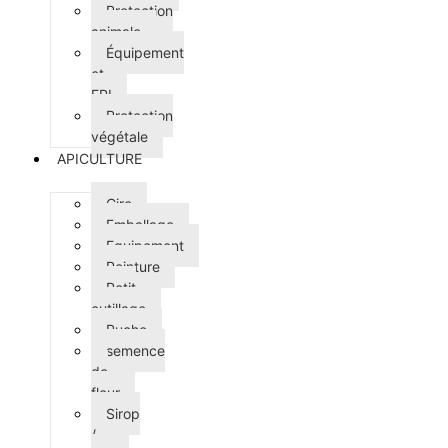
Protection
animale
Équipement
et
EPI
Protection
végétale
APICULTURE
Cire
Emballage
Equipement
Peinture
Petit
outillage
Ruche
semence
de
fleur
Sirop
/