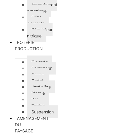
Amendement
organique
Oligo-
éléments
Régulateur
nitrique
POTERIE
PRODUCTION
Clayette
Conteneur
Coupe
Godet
Jardinière
Plaque
Pot
Terrine
Suspension
AMENAGEMENT
DU
PAYSAGE