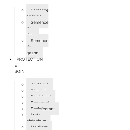
Semence
agricole
Semence
de
fleur
Semence
de
gazon
PROTECTION
ET
SOIN
Acidifiant
Répulsif
Cicatrisant
Décapant
Désinfectant
Lutte
biologique
Mouillant