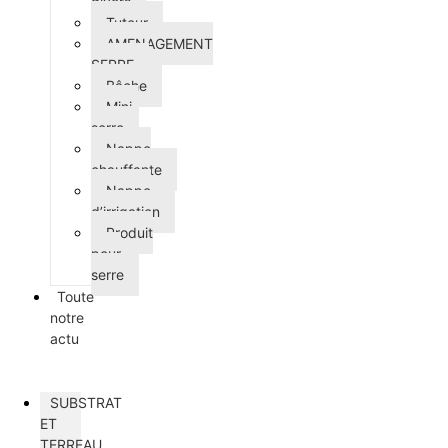
divers
Tuteur
AMENAGEMENT
SERRE
Bâche
Mini-
serre
Nappe
chauffante
Nappe
d’irrigation
Produit
pour
serre
Toute
notre
actu
SUBSTRAT
ET
TERREAU