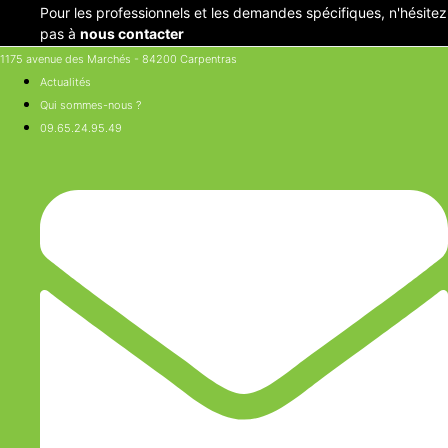
Aller
Pour les professionnels et les demandes spécifiques, n'hésitez
au
pas à
nous contacter
contenu
1175 avenue des Marchés - 84200 Carpentras
Actualités
Qui sommes-nous ?
09.65.24.95.49