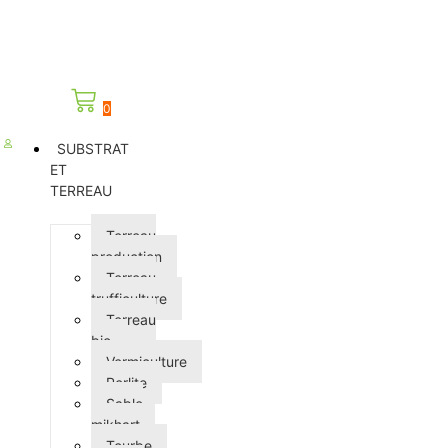
0
SUBSTRAT
ET
TERREAU
Terreau
production
Terreau
trufficulture
Terreau
bio
Vermiculture
Perlite
Sable
mikhart
Tourbe