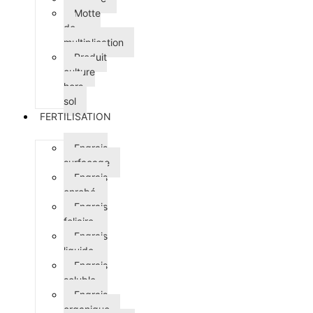
Motte
de
multiplication
Produit
culture
hors
sol
FERTILISATION
Engrais
surfaçage
Engrais
enrobé
Engrais
foliaire
Engrais
liquide
Engrais
soluble
Engrais
organique