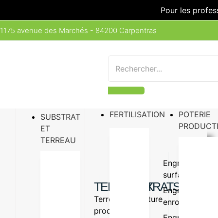
Pour les profes
1175 avenue des Marchés - 84200 Carpentras
FERTILISATION
POTERIE
SUBSTRAT
PRODUCT
ET
TERREAU
Engrais
Engrais
surfaçage
organiq
TERREAUX
SUBSTRATS
Engrais
Amende
Terreau
Vermiculture
enrobé
organiq
production
Perlite
Engrais
Oligo-