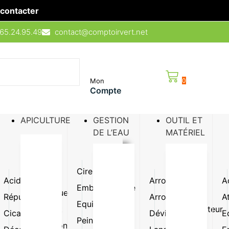
contacter
65.24.95.49
contact@comptoirvert.net
Mon
0
Compte
APICULTURE
GESTION
OUTIL ET
DE L’EAU
MATÉRIEL
Cire
Ruche
Acidifiant
Lutte
Arroseur
Pompe
A
Emballage
Semence
biologique
doseuse
Répulsif
Arrosoir
A
de fleur
Equipement
Mouillant
Pulvérisateur
Cicatrisant
Dévidoir
E
Sirop /
Peinture
Protection
Raccord
sucre /