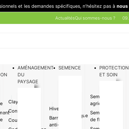
sionnels et les demandes spécifiques, n'hésitez pas à
nous 
Actualités
Qui sommes-nous ?
09.
AMÉNAGEMENT
SEMENCE
PROTECTION
ION
DU
ET SOIN
PAYSAGE
Semence
Clayette
Plaque
ue
agricole
Hivernage
Gazon
Conteneur
Pot
ment
Semence
synthétique
Barrière
ue
de fleur
Coupe
Terrine
anti-
Pot et
Semence