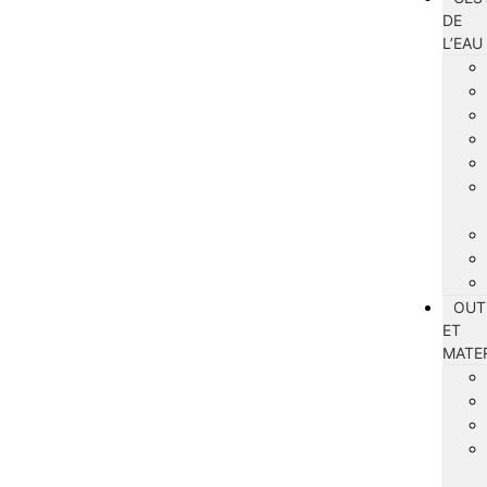
DE
L’EAU
OUT
ET
MATE