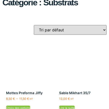
Catégorie : Substrats
Mottes Preforma Jiffy
Sable Mikhart 35/7
8,50
€
–
11,50
€
13,00
€
HT
HT
Choix des options
Lire la suite