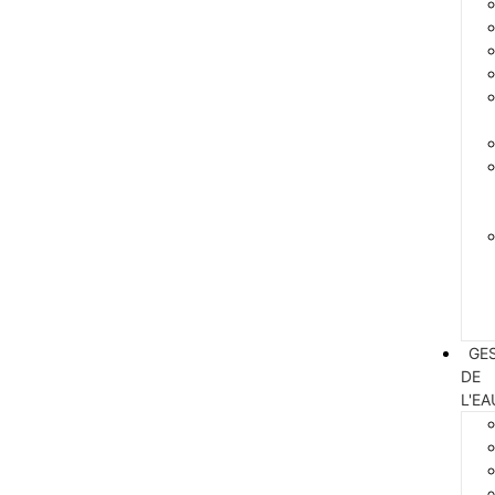
GE
DE
L'EA