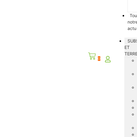
Tou
notr
actu
SUB
ET
TERR
0