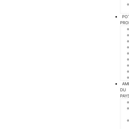
PO
PRO
AM
DU
PAY