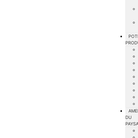
POT
PROD
AME
DU
PAYS